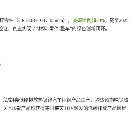
（CR180BH GI，0.6mm），
减碳比例超30%
。截至2025
证，真正实现了“材料-零件-整车”的绿色创新闭环。
告
，完成4类低碳排放热镀锌汽车用钢产品生产，均达预期吨钢碳
。以上10款产品均获得德国莱茵TÜV颁发的低碳排放产品碳足