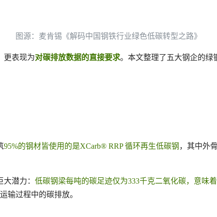
图源：麦肯锡《解码中国钢铁行业绿色低碳转型之路》
，更表现为
对碳排放数据的直接要求
。本文整理了五大钢企的绿
筑
95%的钢材皆使用的是XCarb® RRP 循环再生低碳钢
，其中外骨
巨大潜力：
低碳钢梁每吨的碳足迹仅为333千克二氧化碳，意味着每
运输过程中的碳排放。