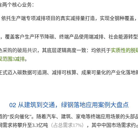
包含两个核心业务：
，依托生产端专项减排项目的真实减排量打造，实现全钢种覆盖
，覆盖客户生产环节降碳、终端产品使用端减排、社会能源转型
色采购的破局共识
，其底层逻辑高度一致：均依托于
实质性的脱
现范围3减排
。
正式迈入碳数据可追溯、减排可核算、成果可量化的产业化落地
02 从建筑到交通，绿钢落地应用案例大盘点
链的“反向催化”。随着汽车、建筑、家电等终端应用场景的头部
需求将攀升至3.3亿吨
（占总需求17%）
，其中中国市场需求约占