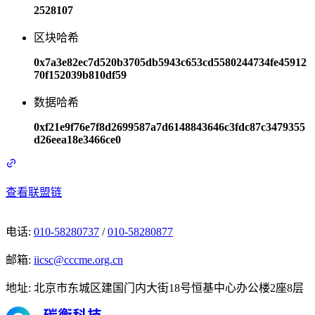
2528107
区块哈希
0x7a3e82ec7d520b3705db5943c653cd5580244734fe45912
70f152039b810df59
数据哈希
0xf21e9f76e7f8d2699587a7d6148843646c3fdc87c3479355
d26eea18e3466ce0
查看联盟链
电话
:
010-58280737
/
010-58280877
邮箱
:
iicsc@cccme.org.cn
地址
:
北京市东城区建国门内大街18号恒基中心办公楼2座8层